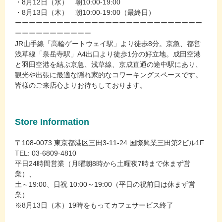
・8月12日（水） 朝10:00-19:00
・8月13日（木） 朝10:00-19:00（最終日）
ーーーーーーーーーーーーーーーーーーーーーーーーーーー
ーーーーーーーーーーー
JR山手線「高輪ゲートウェイ駅」より徒歩8分。京急、都営
浅草線「泉岳寺駅」A4出口より徒歩1分の好立地。成田空港
と羽田空港を結ぶ京急、浅草線、京成直通の途中駅にあり、
観光や出張に最適な隠れ家的なコワーキングスペースです。
皆様のご来店心よりお待ちしております。
Store Information
〒108-0073 東京都港区三田3-11-24 国際興業三田第2ビル1F
TEL: 03-6809-4810
平日24時間営業（月曜朝8時から土曜夜7時まで休まず営
業）、
土～19:00、日祝 10:00～19:00（平日の祝前日は休まず営
業）
※8月13日（木）19時をもってカフェサービス終了