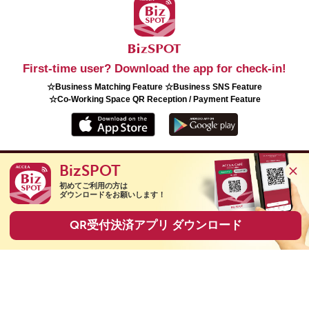
First-time user? Download the app for check-in!
☆Business Matching Feature ☆Business SNS Feature
☆Co-Working Space QR Reception / Payment Feature
BizSPOT
Copyright(C) 2026 ACCEA Co., Ltd. All Rights Reserved.
初めてご利用の方は

ダウンロードをお願いします！
QR受付決済アプリ ダウンロード