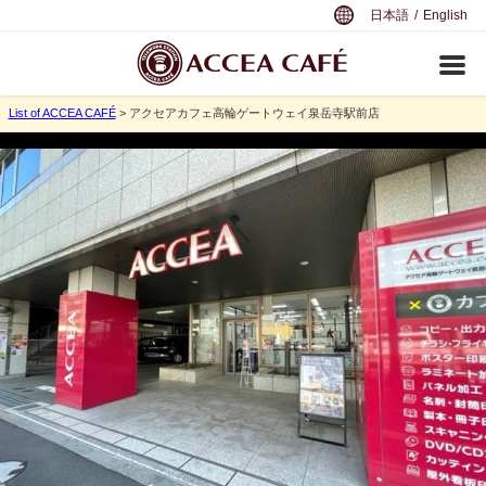
日本語
/
English
List of ACCEA CAFÉ
> アクセアカフェ高輪ゲートウェイ泉岳寺駅前店