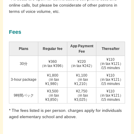
online calls, but please be considerate of other patrons in
terms of voice volume, etc.
Fees
App Payment
Plans
Regular fee
Thereafter
Fee
¥110
¥360
¥220
30分
（in tax ¥121）
（in tax ¥396）
（in tax ¥242）
/15 minutes
¥1,800
¥1,100
¥110
3-hour package
（in tax
（in tax
（in tax ¥121）
¥1,980）
¥1,210）
/15 minutes
¥3,500
¥2,750
¥110
9時間パック
（in tax
（in tax
（in tax ¥121）
¥3,850）
¥3,025）
/15 minutes
* The fees listed is per person. charges apply for individuals
aged elementary school and above.