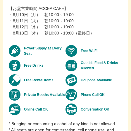
【お盆営業時間 ACCEA CAFE】
・8月10日（月） 朝10:00～19:00
・8月11日（火） 朝10:00～19:00
・8月12日（水） 朝10:00～19:00
・8月13日（木） 朝10:00～19:00（最終日）
Power Supply at Every
Free Wi-Fi
Seat
Outside Food & Drinks
Free Drinks
Allowed
Free Rental Items
Coupons Available
Private Booths Available
Phone Call OK
Online Call OK
Conversation OK
* Bringing or consuming alcohol of any kind is not allowed.
* All seats are open for conversation, cell phone use, and