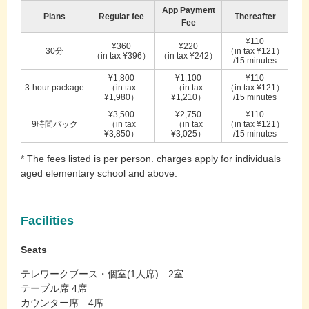
App Payment
Plans
Regular fee
Thereafter
Fee
¥110
¥360
¥220
30分
（in tax ¥121）
（in tax ¥396）
（in tax ¥242）
/15 minutes
¥1,800
¥1,100
¥110
3-hour package
（in tax
（in tax
（in tax ¥121）
¥1,980）
¥1,210）
/15 minutes
¥3,500
¥2,750
¥110
9時間パック
（in tax
（in tax
（in tax ¥121）
¥3,850）
¥3,025）
/15 minutes
* The fees listed is per person. charges apply for individuals
aged elementary school and above.
Facilities
Seats
テレワークブース・個室(1人席) 2室
テーブル席 4席
カウンター席 4席