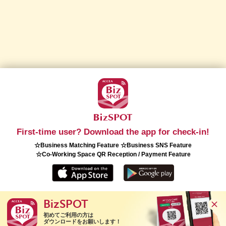
First-time user? Download the app for check-in!
☆Business Matching Feature ☆Business SNS Feature
☆Co-Working Space QR Reception / Payment Feature
BizSPOT
Copyright(C) 2026 ACCEA Co., Ltd. All Rights Reserved.
初めてご利用の方は

ダウンロードをお願いします！