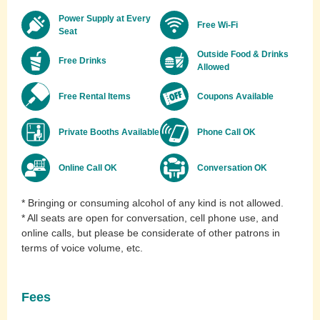
Power Supply at Every
Free Wi-Fi
Seat
Outside Food & Drinks
Free Drinks
Allowed
Free Rental Items
Coupons Available
Private Booths Available
Phone Call OK
Online Call OK
Conversation OK
* Bringing or consuming alcohol of any kind is not allowed.
* All seats are open for conversation, cell phone use, and
online calls, but please be considerate of other patrons in
terms of voice volume, etc.
Fees