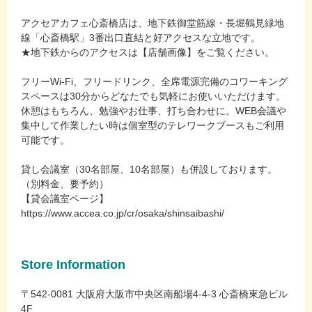
アクセアカフェ心斎橋店は、地下鉄御堂筋線・長堀鶴見緑地
線「心斎橋駅」3番出口直結と好アクセスな立地です。
★地下鉄からのアクセスは【店舗画像】をご覧ください。
フリーWi-Fi、フリードリンク、全席電源完備のコワーキング
スペースは30分からどなたでも気軽にお使いいただけます。
休憩はもちろん、勉強やお仕事、打ち合わせに。WEB会議や
集中して作業したい時は個室型のテレワークブースもご利用
可能です。
貸し会議室（30名部屋、10名部屋）も併設しております。
（別料金、要予約）
【貸会議室ページ】
https://www.accea.co.jp/cr/osaka/shinsaibashi/
Store Information
〒542-0081 大阪府大阪市中央区南船場4-4-3 心斎橋東急ビル
4F