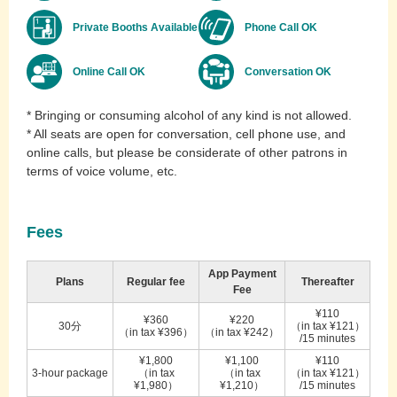
Private Booths Available
Phone Call OK
Online Call OK
Conversation OK
* Bringing or consuming alcohol of any kind is not allowed.
* All seats are open for conversation, cell phone use, and
online calls, but please be considerate of other patrons in
terms of voice volume, etc.
Fees
App Payment
Plans
Regular fee
Thereafter
Fee
¥110
¥360
¥220
30分
（in tax ¥121）
（in tax ¥396）
（in tax ¥242）
/15 minutes
¥1,800
¥1,100
¥110
3-hour package
（in tax
（in tax
（in tax ¥121）
¥1,980）
¥1,210）
/15 minutes