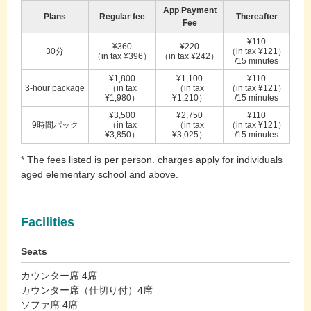
App Payment
Plans
Regular fee
Thereafter
Fee
¥110
¥360
¥220
30分
（in tax ¥121）
（in tax ¥396）
（in tax ¥242）
/15 minutes
¥1,800
¥1,100
¥110
3-hour package
（in tax
（in tax
（in tax ¥121）
¥1,980）
¥1,210）
/15 minutes
¥3,500
¥2,750
¥110
9時間パック
（in tax
（in tax
（in tax ¥121）
¥3,850）
¥3,025）
/15 minutes
* The fees listed is per person. charges apply for individuals
aged elementary school and above.
Facilities
Seats
カウンター席 4席
カウンター席（仕切り付）4席
ソファ席 4席