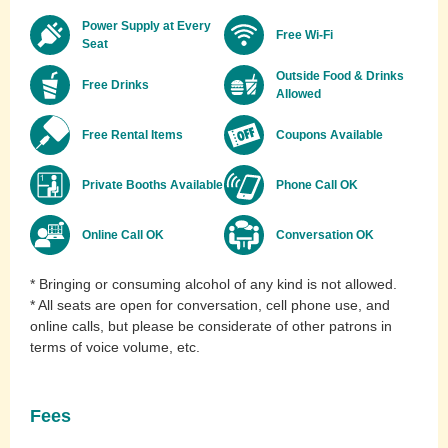
Power Supply at Every
Free Wi-Fi
Seat
Outside Food & Drinks
Free Drinks
Allowed
Free Rental Items
Coupons Available
Private Booths Available
Phone Call OK
Online Call OK
Conversation OK
* Bringing or consuming alcohol of any kind is not allowed.
* All seats are open for conversation, cell phone use, and
online calls, but please be considerate of other patrons in
terms of voice volume, etc.
Fees