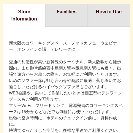
Store
Facilities
How to Use
Information
新大阪のコワーキングスペース、ノマドカフェ、ウェビナ
ー、オンライン会議、テレワークに
交通の利便性が高い新幹線のターミナル、新大阪駅から徒歩
圏内。また御堂筋線西中島南方駅や阪急南方駅にも近く、出
張で遠方からお越しの際も、お気軽にご利用いただけます。
広めのソファー席は打ち合わせや商談に最適。落ち着いてお
過ごしいただけるハイバックソファ席もございます。
WEB会議や、集中して作業したいときは個室型のテレワーク
ブースもご利用が可能です。
フリーWi-Fi、フリードリンク、電源完備のコワーキングスペ
ースは15分からどなたでも気軽にお使いいただけます。
出張の空き時間に、ホテルのチェックイン前に、資料作成
に。
快適でゆったりした空間を、多様な用途でご利用ください。