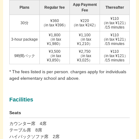
App Payment
Plans
Regular fee
Thereafter
Fee
¥110
¥360
¥220
30分
（in tax ¥121）
（in tax ¥396）
（in tax ¥242）
/15 minutes
¥1,800
¥1,100
¥110
3-hour package
（in tax
（in tax
（in tax ¥121）
¥1,980）
¥1,210）
/15 minutes
¥3,500
¥2,750
¥110
9時間パック
（in tax
（in tax
（in tax ¥121）
¥3,850）
¥3,025）
/15 minutes
* The fees listed is per person. charges apply for individuals
aged elementary school and above.
Facilities
Seats
カウンター席 4席
テーブル席 8席
ハイバックソファ席 2席