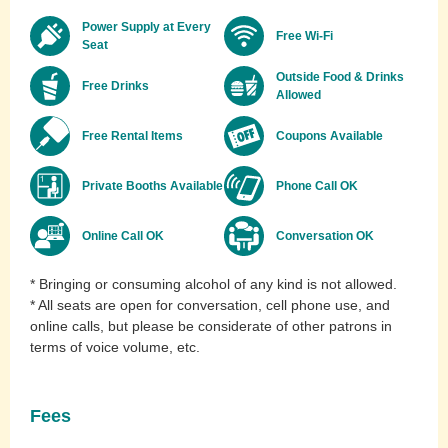
Power Supply at Every
Free Wi-Fi
Seat
Outside Food & Drinks
Free Drinks
Allowed
Free Rental Items
Coupons Available
Private Booths Available
Phone Call OK
Online Call OK
Conversation OK
* Bringing or consuming alcohol of any kind is not allowed.
* All seats are open for conversation, cell phone use, and
online calls, but please be considerate of other patrons in
terms of voice volume, etc.
Fees