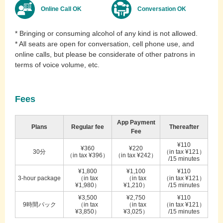
Online Call OK
Conversation OK
* Bringing or consuming alcohol of any kind is not allowed.
* All seats are open for conversation, cell phone use, and
online calls, but please be considerate of other patrons in
terms of voice volume, etc.
Fees
App Payment
Plans
Regular fee
Thereafter
Fee
¥110
¥360
¥220
30分
（in tax ¥121）
（in tax ¥396）
（in tax ¥242）
/15 minutes
¥1,800
¥1,100
¥110
3-hour package
（in tax
（in tax
（in tax ¥121）
¥1,980）
¥1,210）
/15 minutes
¥3,500
¥2,750
¥110
9時間パック
（in tax
（in tax
（in tax ¥121）
¥3,850）
¥3,025）
/15 minutes