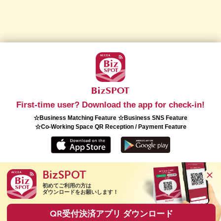
First-time user? Download the app for check-in!
☆Business Matching Feature ☆Business SNS Feature
☆Co-Working Space QR Reception / Payment Feature
BizSPOT
Copyright(C) 2026 ACCEA Co., Ltd. All Rights Reserved.
初めてご利用の方は

ダウンロードをお願いします！
QR受付決済アプリ ダウンロード