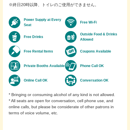
※終日20時以降、トイレのご使用ができません。
Power Supply at Every
Free Wi-Fi
Seat
Outside Food & Drinks
Free Drinks
Allowed
Free Rental Items
Coupons Available
Private Booths Available
Phone Call OK
Online Call OK
Conversation OK
* Bringing or consuming alcohol of any kind is not allowed.
* All seats are open for conversation, cell phone use, and
online calls, but please be considerate of other patrons in
terms of voice volume, etc.