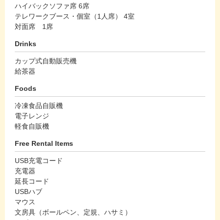
ハイバックソファ席 6席
テレワークブース・個室（1人席） 4室
対面席 1席
Drinks
カップ式自動販売機
給茶器
Foods
冷凍食品自販機
電子レンジ
軽食自販機
Free Rental Items
USB充電コード
充電器
延長コード
USBハブ
マウス
文房具（ボールペン、定規、ハサミ）