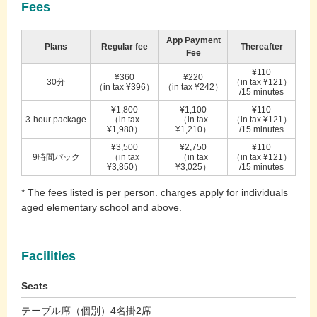
Fees
App Payment
Plans
Regular fee
Thereafter
Fee
¥110
¥360
¥220
30分
（in tax ¥121）
（in tax ¥396）
（in tax ¥242）
/15 minutes
¥1,800
¥1,100
¥110
3-hour package
（in tax
（in tax
（in tax ¥121）
¥1,980）
¥1,210）
/15 minutes
¥3,500
¥2,750
¥110
9時間パック
（in tax
（in tax
（in tax ¥121）
¥3,850）
¥3,025）
/15 minutes
* The fees listed is per person. charges apply for individuals
aged elementary school and above.
Facilities
Seats
テーブル席（個別）4名掛2席