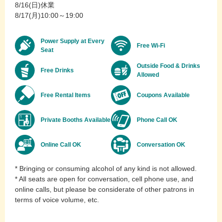
8/16(日)休業
8/17(月)10:00～19:00
Power Supply at Every
Free Wi-Fi
Seat
Outside Food & Drinks
Free Drinks
Allowed
Free Rental Items
Coupons Available
Private Booths Available
Phone Call OK
Online Call OK
Conversation OK
* Bringing or consuming alcohol of any kind is not allowed.
* All seats are open for conversation, cell phone use, and
online calls, but please be considerate of other patrons in
terms of voice volume, etc.