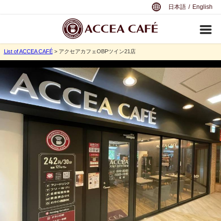
日本語
/
English
List of ACCEA CAFÉ
> アクセアカフェOBPツイン21店