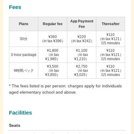
Fees
App Payment
Plans
Regular fee
Thereafter
Fee
¥110
¥360
¥220
30分
（in tax ¥121）
（in tax ¥396）
（in tax ¥242）
/15 minutes
¥1,800
¥1,100
¥110
3-hour package
（in tax
（in tax
（in tax ¥121）
¥1,980）
¥1,210）
/15 minutes
¥3,500
¥2,750
¥110
9時間パック
（in tax
（in tax
（in tax ¥121）
¥3,850）
¥3,025）
/15 minutes
* The fees listed is per person. charges apply for individuals
aged elementary school and above.
Facilities
Seats