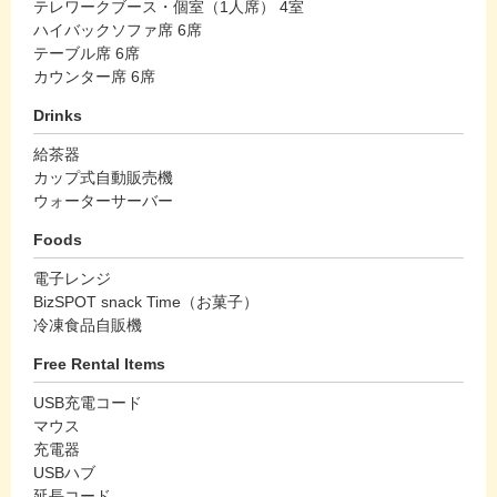
テレワークブース・個室（1人席） 4室
ハイバックソファ席 6席
テーブル席 6席
カウンター席 6席
Drinks
給茶器
カップ式自動販売機
ウォーターサーバー
Foods
電子レンジ
BizSPOT snack Time（お菓子）
冷凍食品自販機
Free Rental Items
USB充電コード
マウス
充電器
USBハブ
延長コード