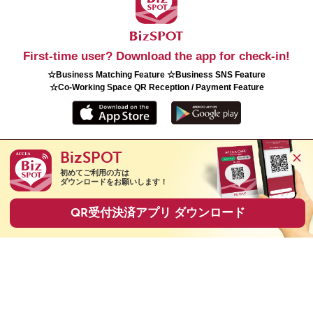
First-time user? Download the app for check-in!
☆Business Matching Feature ☆Business SNS Feature
☆Co-Working Space QR Reception / Payment Feature
BizSPOT
Copyright(C) 2026 ACCEA Co., Ltd. All Rights Reserved.
初めてご利用の方は

ダウンロードをお願いします！
QR受付決済アプリ ダウンロード