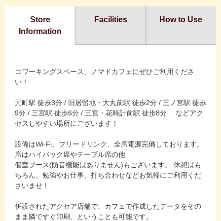
Store
Facilities
How to Use
Information
コワーキングスペース、ノマドカフェにぜひご利用くださ
い！
元町駅 徒歩3分 / 旧居留地・大丸前駅 徒歩2分 / 三ノ宮駅 徒歩
9分 / 三宮駅 徒歩6分 / 三宮・花時計前駅 徒歩8分 などアク
セスしやすい場所にございます！
設備はWi-Fi、フリードリンク、全席電源完備しております。
席はハイバック席やテーブル席の他
個室ブース(防音機能はありません)もございます。 休憩はも
ちろん、勉強やお仕事、打ち合わせなどお気軽にご利用くだ
さいませ！
併設されたアクセア店舗で、カフェで作成したデータをその
まま隣ですぐ印刷、ということも可能です。