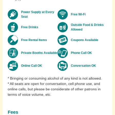
Power Supply at Every
Free Wi-Fi
Seat
Outside Food & Drinks
Free Drinks
Allowed
Free Rental Items
Coupons Available
Private Booths Available
Phone Call OK
Online Call OK
Conversation OK
* Bringing or consuming alcohol of any kind is not allowed.
* All seats are open for conversation, cell phone use, and
online calls, but please be considerate of other patrons in
terms of voice volume, etc.
Fees