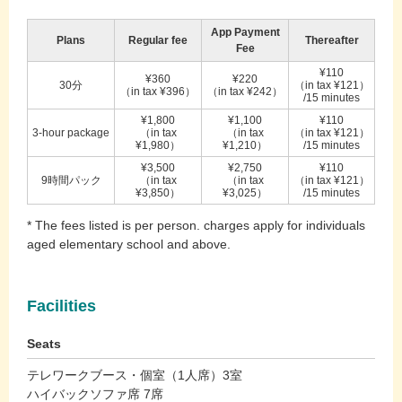
App Payment
Plans
Regular fee
Thereafter
Fee
¥110
¥360
¥220
30分
（in tax ¥121）
（in tax ¥396）
（in tax ¥242）
/15 minutes
¥1,800
¥1,100
¥110
3-hour package
（in tax
（in tax
（in tax ¥121）
¥1,980）
¥1,210）
/15 minutes
¥3,500
¥2,750
¥110
9時間パック
（in tax
（in tax
（in tax ¥121）
¥3,850）
¥3,025）
/15 minutes
* The fees listed is per person. charges apply for individuals
aged elementary school and above.
Facilities
Seats
テレワークブース・個室（1人席）3室
ハイバックソファ席 7席