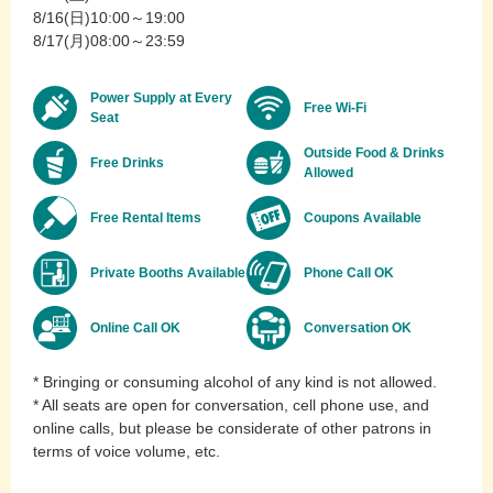
8/16(日)10:00～19:00
8/17(月)08:00～23:59
Power Supply at Every
Free Wi-Fi
Seat
Outside Food & Drinks
Free Drinks
Allowed
Free Rental Items
Coupons Available
Private Booths Available
Phone Call OK
Online Call OK
Conversation OK
* Bringing or consuming alcohol of any kind is not allowed.
* All seats are open for conversation, cell phone use, and
online calls, but please be considerate of other patrons in
terms of voice volume, etc.