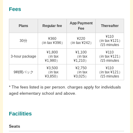
Fees
App Payment
Plans
Regular fee
Thereafter
Fee
¥110
¥360
¥220
30分
（in tax ¥121）
（in tax ¥396）
（in tax ¥242）
/15 minutes
¥1,800
¥1,100
¥110
3-hour package
（in tax
（in tax
（in tax ¥121）
¥1,980）
¥1,210）
/15 minutes
¥3,500
¥2,750
¥110
9時間パック
（in tax
（in tax
（in tax ¥121）
¥3,850）
¥3,025）
/15 minutes
* The fees listed is per person. charges apply for individuals
aged elementary school and above.
Facilities
Seats