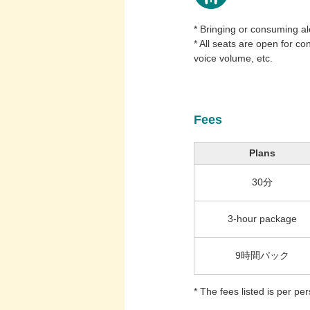
* Bringing or consuming alc
* All seats are open for co
voice volume, etc.
Fees
Plans
30分
3-hour package
9時間パック
* The fees listed is per p