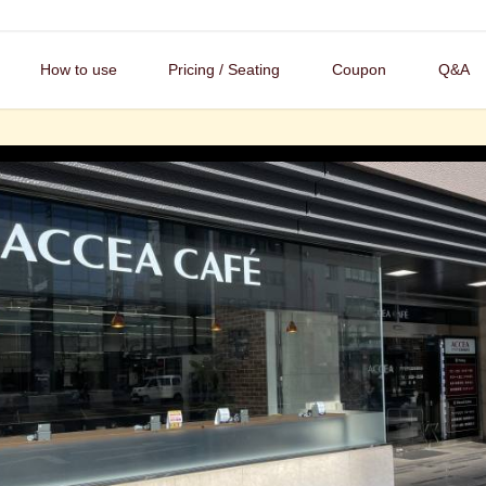
How to use
Pricing / Seating
Coupon
Q&A