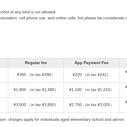
ohol of any kind is not allowed.
nversation, cell phone use, and online calls, but please be considerate o
Regular fee
App Payment Fee
¥360
（in tax ¥396）
¥220
（in tax ¥242）
¥1,800
（in tax ¥1,980）
¥1,100
（in tax ¥1,210）
¥3,500
（in tax ¥3,850）
¥2,750
（in tax ¥3,025）
erson. charges apply for individuals aged elementary school and above.