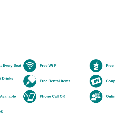
t Every Seat
Free Wi-Fi
Free
 Drinks
Free Rental Items
Coup
Available
Phone Call OK
Onli
OK