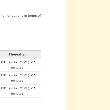
f other patrons in terms of
Thereafter
¥110
（in tax ¥121）
/15
minutes
¥110
（in tax ¥121）
/15
minutes
¥110
（in tax ¥121）
/15
minutes