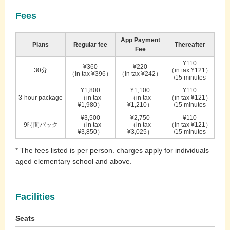
Fees
App Payment
Plans
Regular fee
Thereafter
Fee
¥110
¥360
¥220
30分
（in tax ¥121）
（in tax ¥396）
（in tax ¥242）
/15 minutes
¥1,800
¥1,100
¥110
3-hour package
（in tax
（in tax
（in tax ¥121）
¥1,980）
¥1,210）
/15 minutes
¥3,500
¥2,750
¥110
9時間パック
（in tax
（in tax
（in tax ¥121）
¥3,850）
¥3,025）
/15 minutes
* The fees listed is per person. charges apply for individuals
aged elementary school and above.
Facilities
Seats