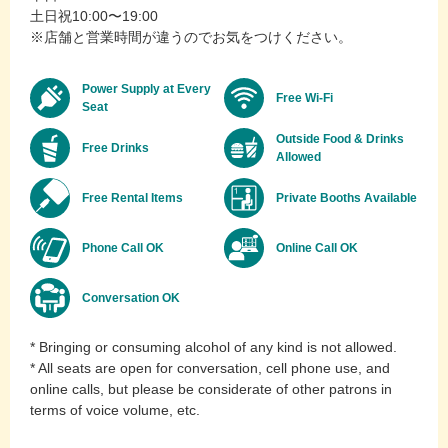
土日祝10:00〜19:00
※店舗と営業時間が違うのでお気をつけください。
Power Supply at Every
Free Wi-Fi
Seat
Outside Food & Drinks
Free Drinks
Allowed
Free Rental Items
Private Booths Available
Phone Call OK
Online Call OK
Conversation OK
* Bringing or consuming alcohol of any kind is not allowed.
* All seats are open for conversation, cell phone use, and
online calls, but please be considerate of other patrons in
terms of voice volume, etc.