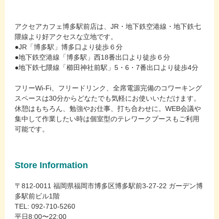
アクセアカフェ博多駅前店は、JR・地下鉄空港線・地下鉄七
隈線より好アクセスな立地です。
●JR「博多駅」博多口より徒歩６分
●地下鉄空港線「博多駅」西18番出口より徒歩６分
●地下鉄七隈線「櫛田神社前駅」5・6・7番出口より徒歩4分
フリーWi-Fi、フリードリンク、全席電源完備のコワーキング
スペースは30分からどなたでも気軽にお使いいただけます。
休憩はもちろん、勉強やお仕事、打ち合わせに。WEB会議や
集中して作業したい時は個室型のテレワークブースもご利用
可能です。
Store Information
〒812-0011 福岡県福岡市博多区博多駅前3-27-22 ガーデン博
多駅前ビル1階
TEL: 092-710-5260
平日8:00〜22:00