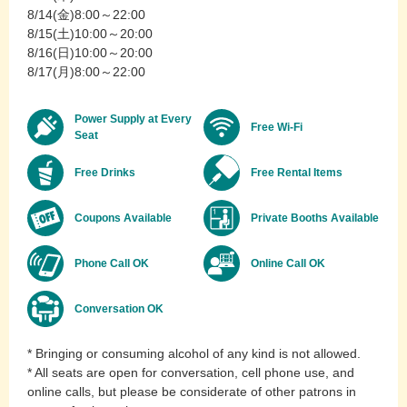
8/14(金)8:00～22:00
8/15(土)10:00～20:00
8/16(日)10:00～20:00
8/17(月)8:00～22:00
Power Supply at Every
Free Wi-Fi
Seat
Free Drinks
Free Rental Items
Coupons Available
Private Booths Available
Phone Call OK
Online Call OK
Conversation OK
* Bringing or consuming alcohol of any kind is not allowed.
* All seats are open for conversation, cell phone use, and
online calls, but please be considerate of other patrons in