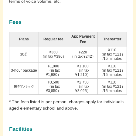
terms of voice volume, etc.
Fees
App Payment
Plans
Regular fee
Thereafter
Fee
¥110
¥360
¥220
30分
（in tax ¥121）
（in tax ¥396）
（in tax ¥242）
/15 minutes
¥1,800
¥1,100
¥110
3-hour package
（in tax
（in tax
（in tax ¥121）
¥1,980）
¥1,210）
/15 minutes
¥3,500
¥2,750
¥110
9時間パック
（in tax
（in tax
（in tax ¥121）
¥3,850）
¥3,025）
/15 minutes
* The fees listed is per person. charges apply for individuals
aged elementary school and above.
Facilities