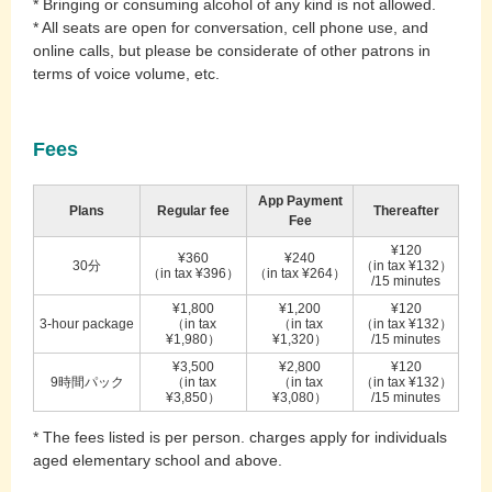
* Bringing or consuming alcohol of any kind is not allowed.
* All seats are open for conversation, cell phone use, and
online calls, but please be considerate of other patrons in
terms of voice volume, etc.
Fees
App Payment
Plans
Regular fee
Thereafter
Fee
¥120
¥360
¥240
30分
（in tax ¥132）
（in tax ¥396）
（in tax ¥264）
/15 minutes
¥1,800
¥1,200
¥120
3-hour package
（in tax
（in tax
（in tax ¥132）
¥1,980）
¥1,320）
/15 minutes
¥3,500
¥2,800
¥120
9時間パック
（in tax
（in tax
（in tax ¥132）
¥3,850）
¥3,080）
/15 minutes
* The fees listed is per person. charges apply for individuals
aged elementary school and above.