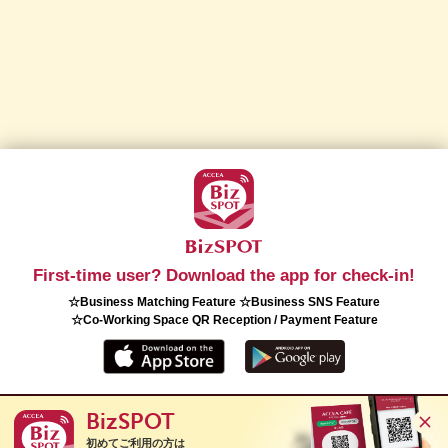
First-time user? Download the app for check-in!
☆Business Matching Feature ☆Business SNS Feature
☆Co-Working Space QR Reception / Payment Feature
BizSPOT
Copyright(C) 2026 ACCEA Co., Ltd. All Rights Reserved.
初めてご利用の方は
