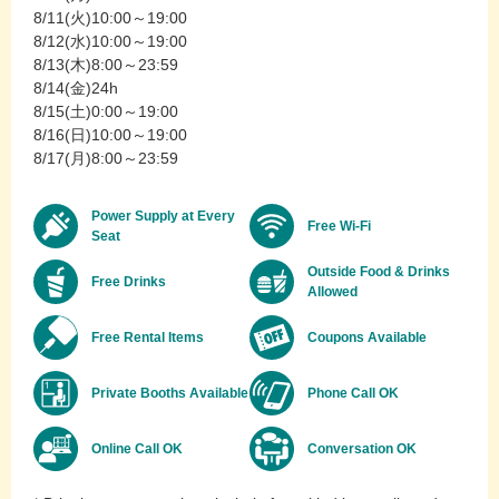
8/11(火)10:00～19:00
8/12(水)10:00～19:00
8/13(木)8:00～23:59
8/14(金)24h
8/15(土)0:00～19:00
8/16(日)10:00～19:00
8/17(月)8:00～23:59
Power Supply at Every
Free Wi-Fi
Seat
Outside Food & Drinks
Free Drinks
Allowed
Free Rental Items
Coupons Available
Private Booths Available
Phone Call OK
Online Call OK
Conversation OK