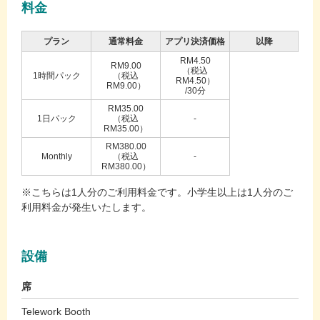
料金
プラン
通常料金
アプリ決済価格
以降
RM4.50
RM9.00
（税込
1時間パック
（税込
RM4.50）
RM9.00）
/30分
RM35.00
1日パック
（税込
-
RM35.00）
RM380.00
Monthly
（税込
-
RM380.00）
※こちらは1人分のご利用料金です。小学生以上は1人分のご
利用料金が発生いたします。
設備
席
Telework Booth