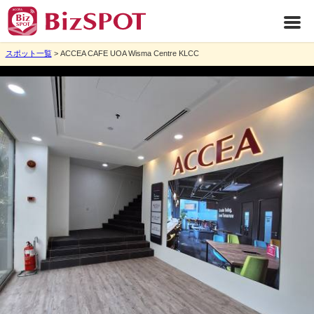
スポット一覧
> ACCEA CAFE UOA Wisma Centre KLCC