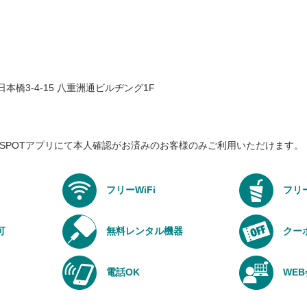
区日本橋3-4-15 八重洲通ビルヂング1F
はBizSPOTアプリにて本人確認がお済みのお客様のみご利用いただけます。
フリーWiFi
フリ
可
無料レンタル機器
クー
電話OK
WE