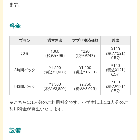
ます。
料金
プラン
通常料金
アプリ決済価格
以降
¥110
¥360
¥220
30分
（税込¥121）
（税込¥396）
（税込¥242）
/15分
¥110
¥1,800
¥1,100
3時間パック
（税込¥121）
（税込¥1,980）
（税込¥1,210）
/15分
¥110
¥3,500
¥2,750
9時間パック
（税込¥121）
（税込¥3,850）
（税込¥3,025）
/15分
※こちらは1人分のご利用料金です。小学生以上は1人分のご
利用料金が発生いたします。
設備