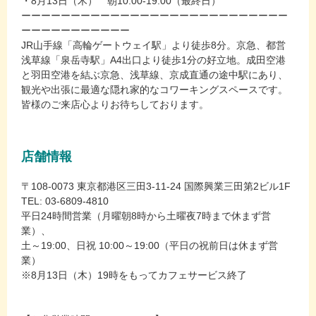
・8月13日（木） 朝10:00-19:00（最終日）
ーーーーーーーーーーーーーーーーーーーーーーーーーーー
ーーーーーーーーーーー
JR山手線「高輪ゲートウェイ駅」より徒歩8分。京急、都営
浅草線「泉岳寺駅」A4出口より徒歩1分の好立地。成田空港
と羽田空港を結ぶ京急、浅草線、京成直通の途中駅にあり、
観光や出張に最適な隠れ家的なコワーキングスペースです。
皆様のご来店心よりお待ちしております。
店舗情報
〒108-0073 東京都港区三田3-11-24 国際興業三田第2ビル1F
TEL: 03-6809-4810
平日24時間営業（月曜朝8時から土曜夜7時まで休まず営
業）、
土～19:00、日祝 10:00～19:00（平日の祝前日は休まず営
業）
※8月13日（木）19時をもってカフェサービス終了