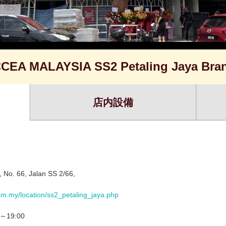
CEA MALAYSIA SS2 Petaling Jaya Bra
店内設備
, No. 66, Jalan SS 2/66,
om.my/location/ss2_petaling_jaya.php
0～19:00