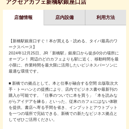
アクセアカフェ新橋駅銀座口店
店舗情報
店内設備
利用方法
【新橋駅銀座口すぐ！本が買える・読める、タイパ最高のワ
ークスペース】
2024年12月25日、JR「新橋駅」銀座口から徒歩0分の場所に
オープン！ 周辺のどのカフェよりも駅に近く、移動時間を最
小限に、作業時間を最大限に活用したいビジネスパーソンに
最適な環境です。
■ 新橋での拠点として。本と仕事が融合する空間 出版取次大
手・トーハンとの提携により、店内でビジネス書や最新刊の
購入が可能です。「仕事のついでに本を買う」「本を読みな
がらアイデアを練る」といった、従来のカフェにはない体験
を提供。書店へ寄る手間を省き、インプットとアウトプット
を一つの場所で完結できる、新橋での新たなビジネス拠点と
してぜひご活用ください。