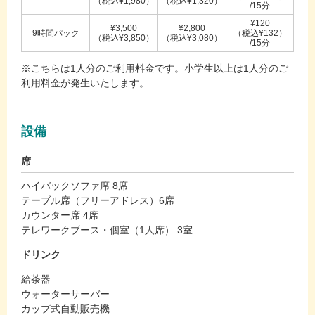
（税込¥1,980）
（税込¥1,320）
/15分
¥120
¥3,500
¥2,800
9時間パック
（税込¥132）
（税込¥3,850）
（税込¥3,080）
/15分
※こちらは1人分のご利用料金です。小学生以上は1人分のご
利用料金が発生いたします。
設備
席
ハイバックソファ席 8席
テーブル席（フリーアドレス）6席
カウンター席 4席
テレワークブース・個室（1人席） 3室
ドリンク
給茶器
ウォーターサーバー
カップ式自動販売機