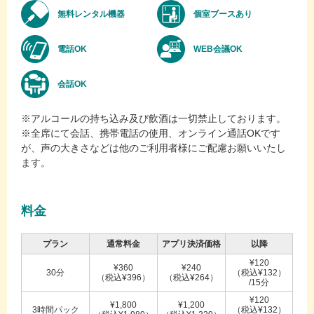
無料レンタル機器
個室ブースあり
電話OK
WEB会議OK
会話OK
※アルコールの持ち込み及び飲酒は一切禁止しております。
※全席にて会話、携帯電話の使用、オンライン通話OKです
が、声の大きさなどは他のご利用者様にご配慮お願いいたし
ます。
料金
プラン
通常料金
アプリ決済価格
以降
¥120
¥360
¥240
30分
（税込¥132）
（税込¥396）
（税込¥264）
/15分
¥120
¥1,800
¥1,200
3時間パック
（税込¥132）