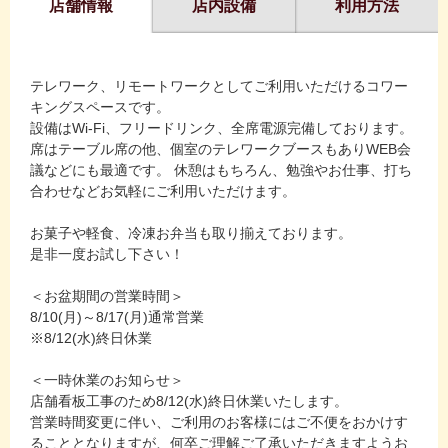
店舗情報
店内設備
利用方法
テレワーク、リモートワークとしてご利用いただけるコワー
キングスペースです。
設備はWi-Fi、フリードリンク、全席電源完備しております。
席はテーブル席の他、個室のテレワークブースもありWEB会
議などにも最適です。 休憩はもちろん、勉強やお仕事、打ち
合わせなどお気軽にご利用いただけます。
お菓子や軽食、冷凍お弁当も取り揃えております。
是非一度お試し下さい！
＜お盆期間の営業時間＞
8/10(月)～8/17(月)通常営業
※8/12(水)終日休業
＜一時休業のお知らせ＞
店舗看板工事のため8/12(水)終日休業いたします。
営業時間変更に伴い、ご利用のお客様にはご不便をおかけす
ることとなりますが、何卒ご理解ご了承いただきますようお