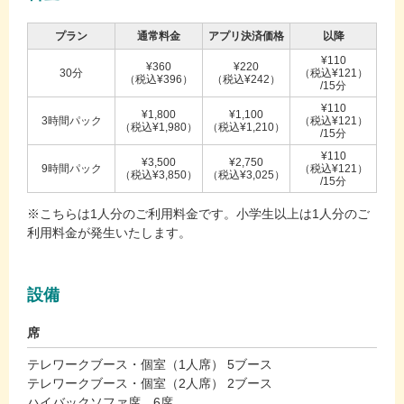
プラン
通常料金
アプリ決済価格
以降
¥110
¥360
¥220
30分
（税込¥121）
（税込¥396）
（税込¥242）
/15分
¥110
¥1,800
¥1,100
3時間パック
（税込¥121）
（税込¥1,980）
（税込¥1,210）
/15分
¥110
¥3,500
¥2,750
9時間パック
（税込¥121）
（税込¥3,850）
（税込¥3,025）
/15分
※こちらは1人分のご利用料金です。小学生以上は1人分のご
利用料金が発生いたします。
設備
席
テレワークブース・個室（1人席） 5ブース
テレワークブース・個室（2人席） 2ブース
ハイバックソファ席 6席