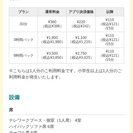
プラン
通常料金
アプリ決済価格
以降
¥110
¥360
¥220
30分
（税込¥121）
（税込¥396）
（税込¥242）
/15分
¥110
¥1,800
¥1,100
3時間パック
（税込¥121）
（税込¥1,980）
（税込¥1,210）
/15分
¥110
¥3,500
¥2,750
9時間パック
（税込¥121）
（税込¥3,850）
（税込¥3,025）
/15分
※こちらは1人分のご利用料金です。小学生以上は1人分のご
利用料金が発生いたします。
設備
席
テレワークブース・個室（1人席） 4室
ハイバックソファ席 6席
テーブル席 6席