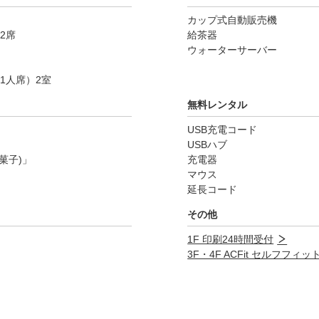
カップ式自動販売機
2席
給茶器
ウォーターサーバー
1人席）2室
無料レンタル
USB充電コード
USBハブ
(お菓子)」
充電器
マウス
延長コード
その他
1F 印刷24時間受付
3F・4F ACFit セルフフィ