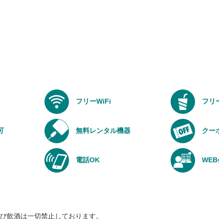
フリーWiFi
フリ
可
無料レンタル機器
クー
電話OK
WE
び飲酒は一切禁止しております。