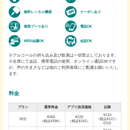
無料レンタル機器
クーポンあり
個室ブースあり
電話OK
WEB会議OK
会話OK
※アルコールの持ち込み及び飲酒は一切禁止しております。
※全席にて会話、携帯電話の使用、オンライン通話OKです
が、声の大きさなどは他のご利用者様にご配慮お願いいたし
ます。
料金
プラン
通常料金
アプリ決済価格
以降
¥110
¥360
¥220
30分
（税込¥121）
（税込¥396）
（税込¥242）
/15分