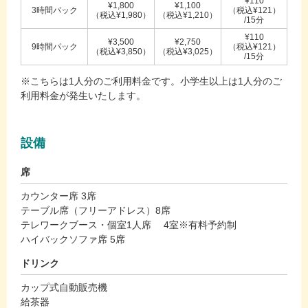
¥110
¥1,800
¥1,100
3時間パック
（税込¥121）
（税込¥1,980）
（税込¥1,210）
/15分
¥110
¥3,500
¥2,750
9時間パック
（税込¥121）
（税込¥3,850）
（税込¥3,025）
/15分
※こちらは1人分のご利用料金です。小学生以上は1人分のご
利用料金が発生いたします。
設備
席
カウンター席 3席
テーブル席（フリーアドレス）8席
テレワークブース・個室1人席 4室※有料予約制
ハイバックソファ席 5席
ドリンク
カップ式自動販売機
給茶器