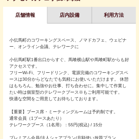
店舗情報
店内設備
利用方法
小伝馬町のコワーキングスペース、ノマドカフェ、ウェビナ
ー、オンライン会議、テレワークに
小伝馬町駅1番出口からすぐ、馬喰横山駅や馬喰町駅からも好
アクセスです。
フリーWi-Fi、フリードリンク、電源完備のコワーキングスペ
ースは30分からどなたでも気軽にお使いいただけます。 休憩
はもちろん、勉強やお仕事、打ち合わせに。集中して作業し
たい時は個室型のテレワークブース※もご利用可能です。
快適な空間をご用意してお待ちしております。
【重要】ブース席・ミーティングルームは予約制です。
通常会員（1ブースあたり）
テレワークブース（1名用）：55円(税込) / 15分
プレミアム会員/法人シェアプラン/月額使い放題プラン