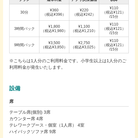
¥110
¥360
¥220
30分
（税込¥121）
（税込¥396）
（税込¥242）
/15分
¥110
¥1,800
¥1,100
3時間パック
（税込¥121）
（税込¥1,980）
（税込¥1,210）
/15分
¥110
¥3,500
¥2,750
9時間パック
（税込¥121）
（税込¥3,850）
（税込¥3,025）
/15分
※こちらは1人分のご利用料金です。小学生以上は1人分のご
利用料金が発生いたします。
設備
席
テーブル席(個別) 3席
カウンター席 4席
テレワークブース・個室（1人席） 4室
ハイバックソファ席 9席