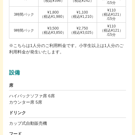
（税込¥396）
（税込¥242）
/15分
¥110
¥1,800
¥1,100
3時間パック
（税込¥121）
（税込¥1,980）
（税込¥1,210）
/15分
¥110
¥3,500
¥2,750
9時間パック
（税込¥121）
（税込¥3,850）
（税込¥3,025）
/15分
※こちらは1人分のご利用料金です。小学生以上は1人分のご
利用料金が発生いたします。
設備
席
ハイバックソファ席 6席
カウンター席 5席
ドリンク
カップ式自動販売機
フード