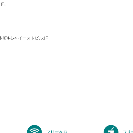
す。
本町4-1-4 イーストビル1F
フリーWiFi
フリ