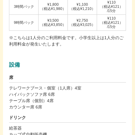
¥110
¥1,800
¥1,100
3時間パック
（税込¥121）
（税込¥1,980）
（税込¥1,210）
/15分
¥110
¥3,500
¥2,750
9時間パック
（税込¥121）
（税込¥3,850）
（税込¥3,025）
/15分
※こちらは1人分のご利用料金です。小学生以上は1人分のご
利用料金が発生いたします。
設備
席
テレワークブース・個室（1人席）4室
ハイバックソファ席 6席
テーブル席（個別）4席
カウンター席 6席
ドリンク
給茶器
カップ式自動販売機