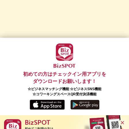
初めての方はチェックイン用アプリを
ダウンロードお願いします！
☆ビジネスマッチング機能 ☆ビジネスSNS機能
☆コワーキングスペースQR受付決済機能
BizSPOT
Copyright(C) 2026 ACCEA Co., Ltd. All Rights Reserved.
初めてご利用の方は
