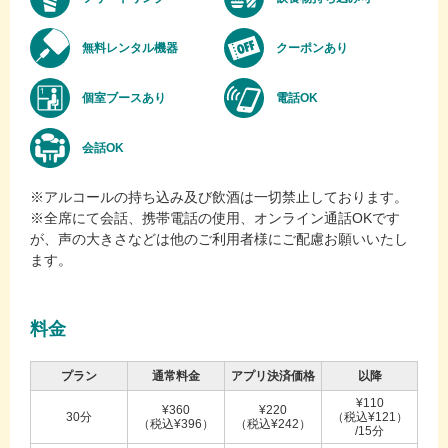
無料レンタル機器
クーポンあり
個室ブースあり
電話OK
会話OK
※アルコールの持ち込み及び飲酒は一切禁止しております。
※全席にて会話、携帯電話の使用、オンライン通話OKです
が、声の大きさなどは他のご利用者様にご配慮お願いいたし
ます。
料金
プラン
通常料金
アプリ決済価格
以降
¥110
¥360
¥220
30分
（税込¥121）
（税込¥396）
（税込¥242）
/15分