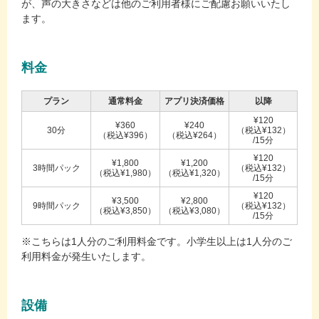
が、声の大きさなどは他のご利用者様にご配慮お願いいたし
ます。
料金
プラン
通常料金
アプリ決済価格
以降
¥120
¥360
¥240
30分
（税込¥132）
（税込¥396）
（税込¥264）
/15分
¥120
¥1,800
¥1,200
3時間パック
（税込¥132）
（税込¥1,980）
（税込¥1,320）
/15分
¥120
¥3,500
¥2,800
9時間パック
（税込¥132）
（税込¥3,850）
（税込¥3,080）
/15分
※こちらは1人分のご利用料金です。小学生以上は1人分のご
利用料金が発生いたします。
設備