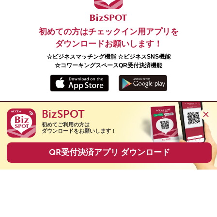
初めての方はチェックイン用アプリを
ダウンロードお願いします！
☆ビジネスマッチング機能 ☆ビジネスSNS機能
☆コワーキングスペースQR受付決済機能
BizSPOT
Copyright(C) 2026 ACCEA Co., Ltd. All Rights Reserved.
初めてご利用の方は

ダウンロードをお願いします！
QR受付決済アプリ ダウンロード