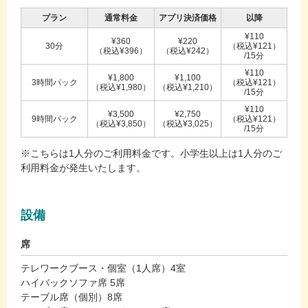
プラン
通常料金
アプリ決済価格
以降
¥110
¥360
¥220
30分
（税込¥121）
（税込¥396）
（税込¥242）
/15分
¥110
¥1,800
¥1,100
3時間パック
（税込¥121）
（税込¥1,980）
（税込¥1,210）
/15分
¥110
¥3,500
¥2,750
9時間パック
（税込¥121）
（税込¥3,850）
（税込¥3,025）
/15分
※こちらは1人分のご利用料金です。小学生以上は1人分のご
利用料金が発生いたします。
設備
席
テレワークブース・個室（1人席）4室
ハイバックソファ席 5席
テーブル席（個別）8席