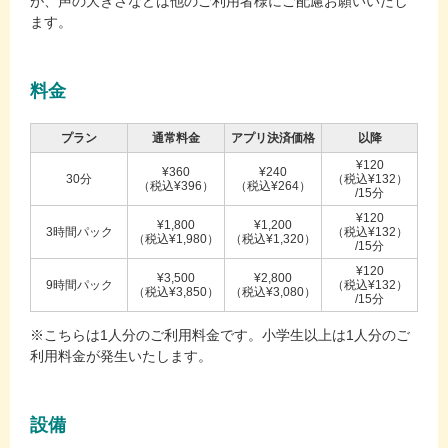
が、声の大きさなどは他のご利用者様にご配慮お願いいたし
ます。
料金
プラン
通常料金
アプリ決済価格
以降
¥120
¥360
¥240
30分
（税込¥132）
（税込¥396）
（税込¥264）
/15分
¥120
¥1,800
¥1,200
3時間パック
（税込¥132）
（税込¥1,980）
（税込¥1,320）
/15分
¥120
¥3,500
¥2,800
9時間パック
（税込¥132）
（税込¥3,850）
（税込¥3,080）
/15分
※こちらは1人分のご利用料金です。小学生以上は1人分のご
利用料金が発生いたします。
設備