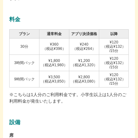
料金
プラン
通常料金
アプリ決済価格
以降
¥120
¥360
¥240
30分
（税込¥132）
（税込¥396）
（税込¥264）
/15分
¥120
¥1,800
¥1,200
3時間パック
（税込¥132）
（税込¥1,980）
（税込¥1,320）
/15分
¥120
¥3,500
¥2,800
9時間パック
（税込¥132）
（税込¥3,850）
（税込¥3,080）
/15分
※こちらは1人分のご利用料金です。小学生以上は1人分のご
利用料金が発生いたします。
設備
席