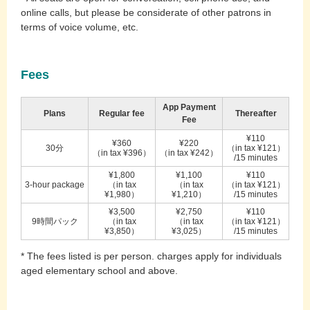
online calls, but please be considerate of other patrons in
terms of voice volume, etc.
Fees
App Payment
Plans
Regular fee
Thereafter
Fee
¥110
¥360
¥220
30分
（in tax ¥121）
（in tax ¥396）
（in tax ¥242）
/15 minutes
¥1,800
¥1,100
¥110
3-hour package
（in tax
（in tax
（in tax ¥121）
¥1,980）
¥1,210）
/15 minutes
¥3,500
¥2,750
¥110
9時間パック
（in tax
（in tax
（in tax ¥121）
¥3,850）
¥3,025）
/15 minutes
* The fees listed is per person. charges apply for individuals
aged elementary school and above.