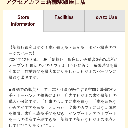
アクセアカフェ新橋駅銀座口店
Store
Facilities
How to Use
Information
【新橋駅銀座口すぐ！本が買える・読める、タイパ最高のワ
ークスペース】
2024年12月25日、JR「新橋駅」銀座口から徒歩0分の場所に
オープン！ 周辺のどのカフェよりも駅に近く、移動時間を最
小限に、作業時間を最大限に活用したいビジネスパーソンに
最適な環境です。
■ 新橋での拠点として。本と仕事が融合する空間 出版取次大
手・トーハンとの提携により、店内でビジネス書や最新刊の
購入が可能です。「仕事のついでに本を買う」「本を読みな
がらアイデアを練る」といった、従来のカフェにはない体験
を提供。書店へ寄る手間を省き、インプットとアウトプット
を一つの場所で完結できる、新橋での新たなビジネス拠点と
してぜひご活用ください。