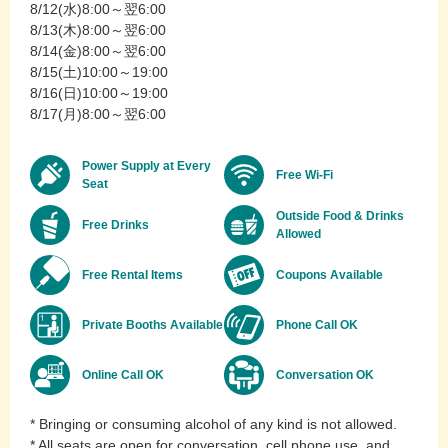
8/12(水)8:00～翌6:00
8/13(木)8:00～翌6:00
8/14(金)8:00～翌6:00
8/15(土)10:00～19:00
8/16(日)10:00～19:00
8/17(月)8:00～翌6:00
Power Supply at Every
Free Wi-Fi
Seat
Outside Food & Drinks
Free Drinks
Allowed
Free Rental Items
Coupons Available
Private Booths Available
Phone Call OK
Online Call OK
Conversation OK
* Bringing or consuming alcohol of any kind is not allowed.
* All seats are open for conversation, cell phone use, and