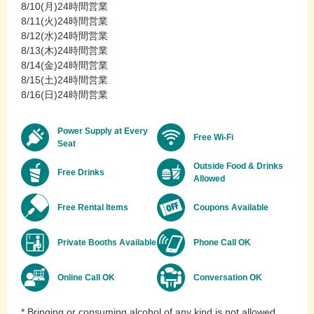
8/10(月)24時間営業
8/11(火)24時間営業
8/12(水)24時間営業
8/13(木)24時間営業
8/14(金)24時間営業
8/15(土)24時間営業
8/16(日)24時間営業
Power Supply at Every
Free Wi-Fi
Seat
Outside Food & Drinks
Free Drinks
Allowed
Free Rental Items
Coupons Available
Private Booths Available
Phone Call OK
Online Call OK
Conversation OK
* Bringing or consuming alcohol of any kind is not allowed.