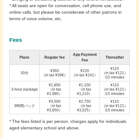
* All seats are open for conversation, cell phone use, and
online calls, but please be considerate of other patrons in
terms of voice volume, etc.
Fees
App Payment
Plans
Regular fee
Thereafter
Fee
¥110
¥360
¥220
30分
（in tax ¥121）
（in tax ¥396）
（in tax ¥242）
/15 minutes
¥1,800
¥1,100
¥110
3-hour package
（in tax
（in tax
（in tax ¥121）
¥1,980）
¥1,210）
/15 minutes
¥3,500
¥2,750
¥110
9時間パック
（in tax
（in tax
（in tax ¥121）
¥3,850）
¥3,025）
/15 minutes
* The fees listed is per person. charges apply for individuals
aged elementary school and above.