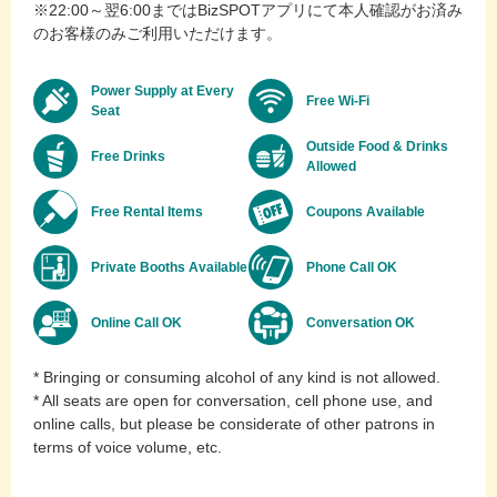
※22:00～翌6:00まではBizSPOTアプリにて本人確認がお済み
のお客様のみご利用いただけます。
Power Supply at Every
Free Wi-Fi
Seat
Outside Food & Drinks
Free Drinks
Allowed
Free Rental Items
Coupons Available
Private Booths Available
Phone Call OK
Online Call OK
Conversation OK
* Bringing or consuming alcohol of any kind is not allowed.
* All seats are open for conversation, cell phone use, and
online calls, but please be considerate of other patrons in
terms of voice volume, etc.