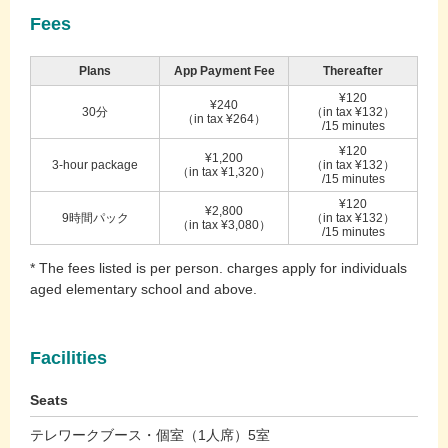
Fees
Plans
App Payment Fee
Thereafter
¥120
¥240
30分
（in tax ¥132）
（in tax ¥264）
/15 minutes
¥120
¥1,200
3-hour package
（in tax ¥132）
（in tax ¥1,320）
/15 minutes
¥120
¥2,800
9時間パック
（in tax ¥132）
（in tax ¥3,080）
/15 minutes
* The fees listed is per person. charges apply for individuals
aged elementary school and above.
Facilities
Seats
テレワークブース・個室（1人席）5室