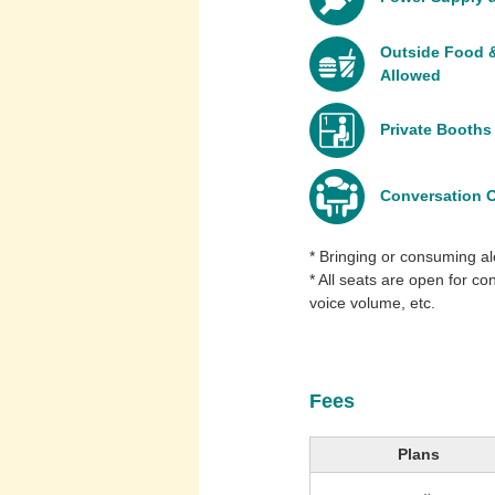
Outside Food &
Allowed
Private Booths 
Conversation 
* Bringing or consuming alc
* All seats are open for co
voice volume, etc.
Fees
Plans