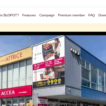
 is BizSPOT?
Features
Campaign
Premium member
FAQ
Down