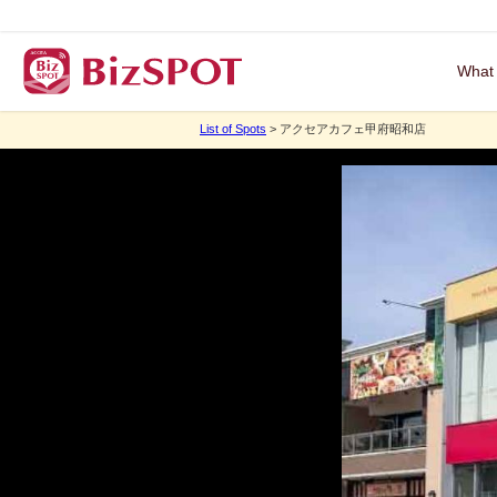
What
List of Spots
> アクセアカフェ甲府昭和店