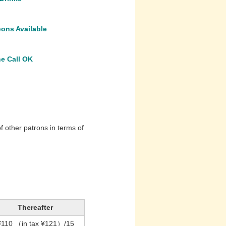
ons Available
ne Call OK
f other patrons in terms of
Thereafter
¥110
（in tax ¥121）
/15