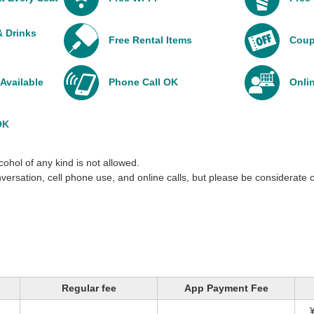
 Drinks
Free Rental Items
Coup
Available
Phone Call OK
Onli
OK
ohol of any kind is not allowed.
nversation, cell phone use, and online calls, but please be considerate o
Regular fee
App Payment Fee