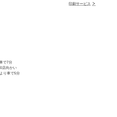
印刷サービス
車で7分
和店向かい
Cより車で5分