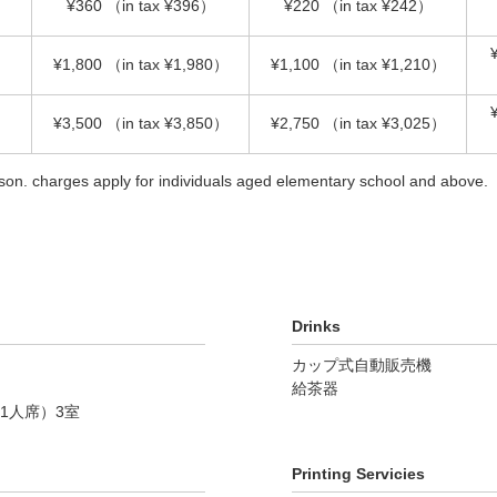
¥360
（in tax ¥396）
¥220
（in tax ¥242）
¥1,800
（in tax ¥1,980）
¥1,100
（in tax ¥1,210）
¥3,500
（in tax ¥3,850）
¥2,750
（in tax ¥3,025）
erson. charges apply for individuals aged elementary school and above.
Drinks
カップ式自動販売機
給茶器
1人席）3室
Printing Servicies