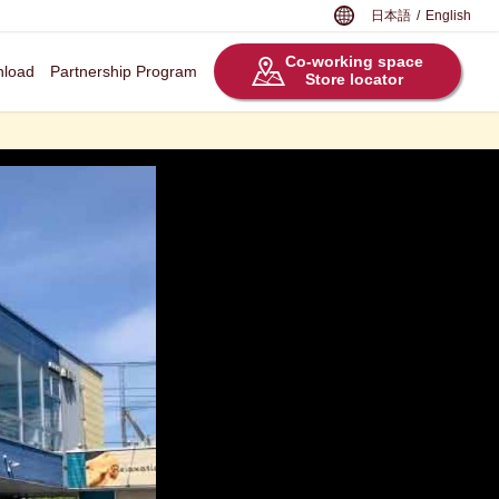
日本語
/
English
Co-working space
load
Partnership Program
Store locator