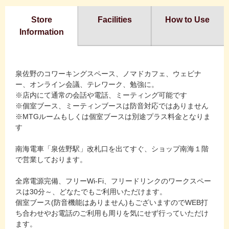
Store
Facilities
How to Use
Information
泉佐野のコワーキングスペース、ノマドカフェ、ウェビナ
ー、オンライン会議、テレワーク、勉強に。
※店内にて通常の会話や電話、ミーティング可能です
※個室ブース、ミーティンブースは防音対応ではありません
※MTGルームもしくは個室ブースは別途プラス料金となりま
す
南海電車「泉佐野駅」改札口を出てすぐ、ショップ南海１階
で営業しております。
全席電源完備、フリーWi-Fi、フリードリンクのワークスペー
スは30分～、どなたでもご利用いただけます。
個室ブース(防音機能はありません)もございますのでWEB打
ち合わせやお電話のご利用も周りを気にせず行っていただけ
ます。