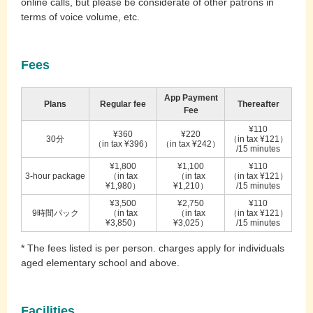
online calls, but please be considerate of other patrons in
terms of voice volume, etc.
Fees
App Payment
Plans
Regular fee
Thereafter
Fee
¥110
¥360
¥220
30分
（in tax ¥121）
（in tax ¥396）
（in tax ¥242）
/15 minutes
¥1,800
¥1,100
¥110
3-hour package
（in tax
（in tax
（in tax ¥121）
¥1,980）
¥1,210）
/15 minutes
¥3,500
¥2,750
¥110
9時間パック
（in tax
（in tax
（in tax ¥121）
¥3,850）
¥3,025）
/15 minutes
* The fees listed is per person. charges apply for individuals
aged elementary school and above.
Facilities