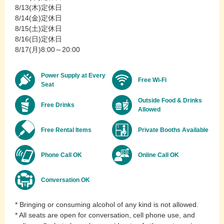
8/13(木)定休日
8/14(金)定休日
8/15(土)定休日
8/16(日)定休日
8/17(月)8:00～20:00
Power Supply at Every
Free Wi-Fi
Seat
Outside Food & Drinks
Free Drinks
Allowed
Free Rental Items
Private Booths Available
Phone Call OK
Online Call OK
Conversation OK
* Bringing or consuming alcohol of any kind is not allowed.
* All seats are open for conversation, cell phone use, and